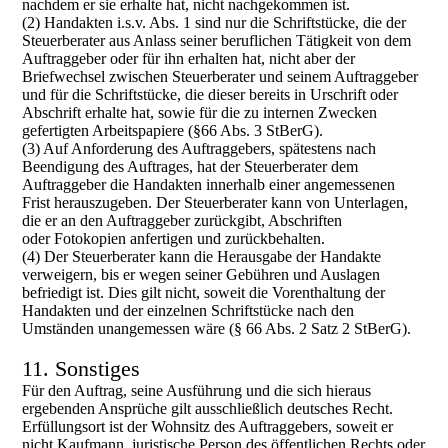
nachdem er sie erhalte hat, nicht nachgekommen ist.
(2) Handakten i.s.v. Abs. 1 sind nur die Schriftstücke, die der
Steuerberater aus Anlass seiner beruflichen Tätigkeit von dem
Auftraggeber oder für ihn erhalten hat, nicht aber der
Briefwechsel zwischen Steuerberater und seinem Auftraggeber
und für die Schriftstücke, die dieser bereits in Urschrift oder
Abschrift erhalte hat, sowie für die zu internen Zwecken
gefertigten Arbeitspapiere (§66 Abs. 3 StBerG).
(3) Auf Anforderung des Auftraggebers, spätestens nach
Beendigung des Auftrages, hat der Steuerberater dem
Auftraggeber die Handakten innerhalb einer angemessenen
Frist herauszugeben. Der Steuerberater kann von Unterlagen,
die er an den Auftraggeber zurückgibt, Abschriften
oder Fotokopien anfertigen und zurückbehalten.
(4) Der Steuerberater kann die Herausgabe der Handakte
verweigern, bis er wegen seiner Gebühren und Auslagen
befriedigt ist. Dies gilt nicht, soweit die Vorenthaltung der
Handakten und der einzelnen Schriftstücke nach den
Umständen unangemessen wäre (§ 66 Abs. 2 Satz 2 StBerG).
11. Sonstiges
Für den Auftrag, seine Ausführung und die sich hieraus
ergebenden Ansprüche gilt ausschließlich deutsches Recht.
Erfüllungsort ist der Wohnsitz des Auftraggebers, soweit er
nicht Kaufmann, juristische Person des öffentlichen Rechts oder