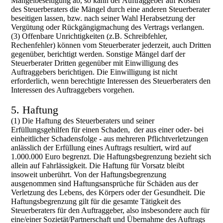
Mängelbeseitigung ab, so kann der Auftraggeber auf Kosten
des Steuerberaters die Mängel durch eine anderen Steuerberater
beseitigen lassen, bzw. nach seiner Wahl Herabsetzung der
Vergütung oder Rückgängigmachung des Vertrags verlangen.
(3) Offenbare Unrichtigkeiten (z.B. Schreibfehler,
Rechenfehler) können vom Steuerberater jederzeit, auch Dritten
gegenüber, berichtigt werden. Sonstige Mängel darf der
Steuerberater Dritten gegenüber mit Einwilligung des
Auftraggebers berichtigen. Die Einwilligung ist nicht
erforderlich, wenn berechtigte Interessen des Steuerberaters den
Interessen des Auftraggebers vorgehen.
5. Haftung
(1) Die Haftung des Steuerberaters und seiner
Erfüllungsgehilfen für einen Schaden, der aus einer oder- bei
einheitlicher Schadensfolge - aus mehreren Pflichtverletzungen
anlässlich der Erfüllung eines Auftrags resultiert, wird auf
1.000.000 Euro begrenzt. Die Haftungsbegrenzung bezieht sich
allein auf Fahrlässigkeit. Die Haftung für Vorsatz bleibt
insoweit unberührt. Von der Haftungsbegrenzung
ausgenommen sind Haftungsansprüche für Schäden aus der
Verletzung des Lebens, des Körpers oder der Gesundheit. Die
Haftungsbegrenzung gilt für die gesamte Tätigkeit des
Steuerberaters für den Auftraggeber, also insbesondere auch für
eine/einer Sozietät/Partnerschaft und Übernahme des Auftrags