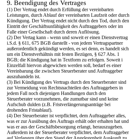
9. Beendigung des Vertrages
(1) Der Vertrag endet durch Erfüllung der vereinbarten
Leistungen, durch Ablauf der vereinbarten Laufzeit oder durch
Kündigung. Der Vertrag endet nicht durch den Tod, durch den
Eintritt der Geschäftsunfähigkeit des Auftraggebers oder im
Falle einer Gesellschaft durch deren Auflösung.
(2) Der Vertag kann - wenn und soweit er einen Dienstvertrag
i.S.d. § 611, 675 BGB darstellt - von jedem Vertragspartner
außerordentlich gekündigt werden, es sei denn, es handelt sich
um ein Dienstverhältnis mit festen Bezügen, § 627 Abs. 1
BGB; die Kündigung hat in Textform zu erfolgen. Soweit i
Einzelfall hiervon abgewichen werden soll, bedarf es einer
Vereinbarung die zwischen Steuerberater und Auftraggeber
auszuhandeln ist.
(3) Bei Kündigung des Vertrags durch den Steuerberater sind
zur Vermeidung von Rechtsnachteilen des Auftraggebers in
jedem Fall noch diejenigen Handlungen durch den
Steuerberater vorzunehmen, die zumutbar sind und keine
Aufschub dulden (z.B. Fristverlängerungsanträge bei
drohenden Fristablauf).
(4) Der Steuerberater ist verpflichtet, dem Auftraggeber alles,
was er zur Ausübung des Auftrags erhält oder erhalten hat und
was er aus der Geschäftsbesorgung erlangt, herauszugeben.
Außerdem ist der Steuerberater verpflichtet, dem Auftraggeber
auf Verlangen über den Stand der Angelegenheit Auskunft zu