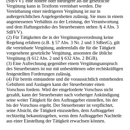
(StBVV). eine höhere oder niedrigere als die gesetzliche
Vergütung kann in Textform vereinbart werden. Die
Vereinbarung einer niedrigeren Vergütung ist nur in
außergerichtlichen Angelegenheiten zulässig. Sie muss in einem
angemessenen Verhältnis zu der Leistung, der Verantwortung
und dem Haftungsrisiko des Steuerberaters stehen /§ 4 Abs. 3
StBVV).
(2) Für Tätigkeiten die in der Vergütungsverordnung keine
Regelung erfahren (z.B. § 57 Abs. 3 Nr. 2 und 3 StBerG), gilt
die vereinbarte Vergütung, anderenfalls die für die Tätigkeit
vorgesehene gesetzliche Vergütung, ansonsten die übliche
Vergütung (§ 612 Abs. 2 und § 632 Abs. 2 BGB).
(3) Eine Aufrechnung gegenüber einem Vergütungsanspruch
des Steuerberaters ist nur mit unbestrittenen oder rechtskräftigen
festgestellten Forderungen zulässig.
(4) Für bereits entstandene und die voraussichtlich entstehenden
Gebühren und Auslagen kann der Steuerberater einen
Vorschuss fordern. Wird der eingeforderte Vorschuss nicht
gezahlt, kann der Steuerberater nach vorheriger Ankündigung
seine weiter Tätigkeit für den Auftraggeber einstellen, bis der
bis der Vorschuss ergeht. Der Steuerberater ist verpflichtet,
seine Absicht, die Tätigkeit einzustellen, dem Auftraggeber
rechtzeitig bekanntzugeben, wenn dem Auftraggeber Nachteile
aus einer Einstellung der Tätigkeit erwachsen können.