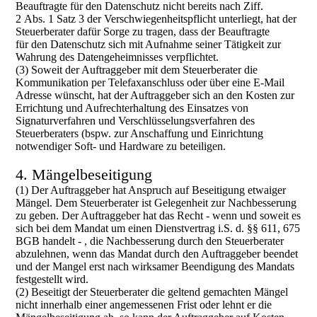
Beauftragte für den Datenschutz nicht bereits nach Ziff.
2 Abs. 1 Satz 3 der Verschwiegenheitspflicht unterliegt, hat der
Steuerberater dafür Sorge zu tragen, dass der Beauftragte
für den Datenschutz sich mit Aufnahme seiner Tätigkeit zur
Wahrung des Datengeheimnisses verpflichtet.
(3) Soweit der Auftraggeber mit dem Steuerberater die
Kommunikation per Telefaxanschluss oder über eine E-Mail
Adresse wünscht, hat der Auftraggeber sich an den Kosten zur
Errichtung und Aufrechterhaltung des Einsatzes von
Signaturverfahren und Verschlüsselungsverfahren des
Steuerberaters (bspw. zur Anschaffung und Einrichtung
notwendiger Soft- und Hardware zu beteiligen.
4. Mängelbeseitigung
(1) Der Auftraggeber hat Anspruch auf Beseitigung etwaiger
Mängel. Dem Steuerberater ist Gelegenheit zur Nachbesserung
zu geben. Der Auftraggeber hat das Recht - wenn und soweit es
sich bei dem Mandat um einen Dienstvertrag i.S. d. §§ 611, 675
BGB handelt - , die Nachbesserung durch den Steuerberater
abzulehnen, wenn das Mandat durch den Auftraggeber beendet
und der Mangel erst nach wirksamer Beendigung des Mandats
festgestellt wird.
(2) Beseitigt der Steuerberater die geltend gemachten Mängel
nicht innerhalb einer angemessenen Frist oder lehnt er die