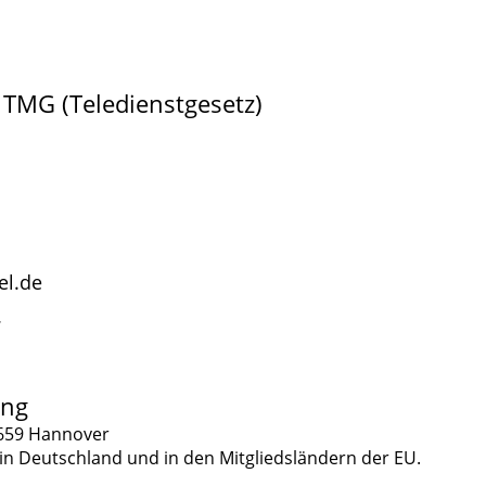
 TMG (Teledienstgesetz)
el.de
7
DE196471860
rung
0659 Hannover
it in Deutschland und in den Mitgliedsländern der EU.